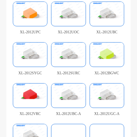
XL-2012UPC
XL-2012UOC
XL-2012UBC
你们是怎么收费的呢
XL-2012SYGC
XL-2012SURC
XL-2012BGWC
XL-2012VRC
XL-2012UBC-A
XL-2012UGC-A