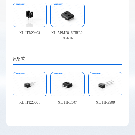
XL-ITR20403
XL-APM2016TIRB2-
DF4/TR
反射式
XL-ITR20001
XL-ITR8307
XL-ITR9909