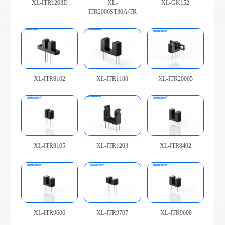
XL-ITR1203D
XL-
XL-GK152
ITR2006ST30A/TR
XL-ITR8102
XL-ITR1100
XL-ITR20005
XL-ITR8105
XL-ITR1203
XL-ITR8402
XL-ITR9606
XL-ITR9707
XL-ITR9608