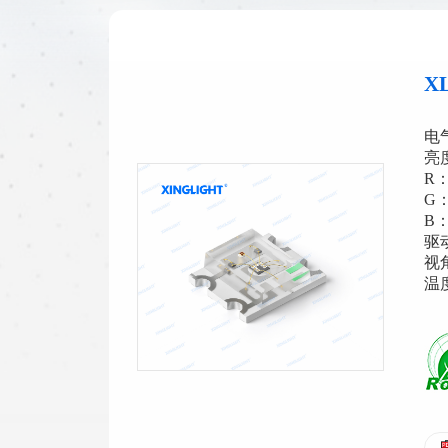
X
电气
亮
R：
G：
B：
驱动
视
温度