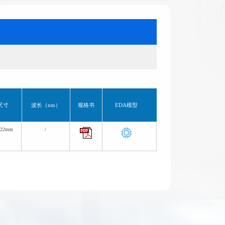
尺寸
波长（nm）
规格书
EDA模型
*22mm
/