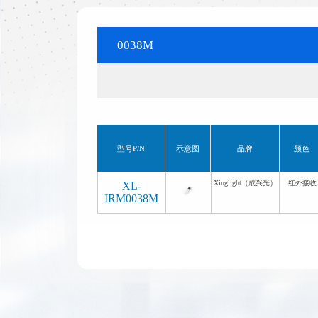
0038M
型号P/N
示意图
品牌
颜色
Xinglight（成兴光）
红外接收
XL-
IRM0038M