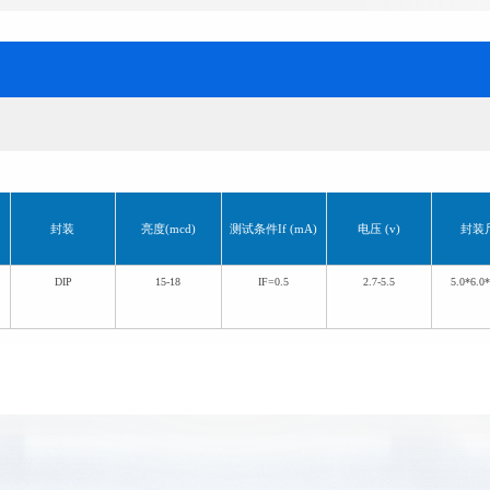
封装
亮度(mcd)
测试条件If (mA)
电压 (v)
封装
DIP
15-18
IF=0.5
2.7-5.5
5.0*6.0